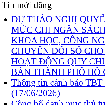
Tin mới đăng
DỰ THẢO NGHỊ QUYẾ
MỨC CHI NGÂN SÁCH
KHOA HỌC, CÔNG NG
CHUYỂN ĐỔI SỐ CHO
HOẠT ĐỘNG QUY CHU
BÀN THÀNH PHỐ HỒ 
Thông tin cảnh báo TBT 
(17/06/2026)
Công bố danh mục thủ tụ