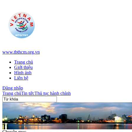
www.tbthcm.org.vn
Trang chủ
Giới thiệu
Hình ảnh
Liên hệ
Đăng nhập
Trang chủ
Tin tức
Thủ tục hành chính
Chuyên mục