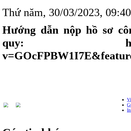
Thứ năm, 30/03/2023, 09:
Hướng dẫn nộp hồ sơ cô
quy: https://ww
v=GOcFPBW1I7E&feature
Vi
Gử
In