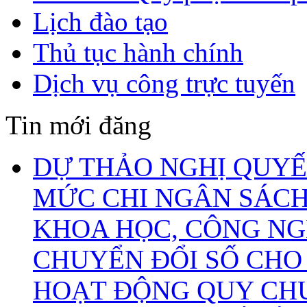
Lịch đào tạo
Thủ tục hành chính
Dịch vụ công trực tuyến
Tin mới đăng
DỰ THẢO NGHỊ QUYẾ
MỨC CHI NGÂN SÁCH
KHOA HỌC, CÔNG NG
CHUYỂN ĐỔI SỐ CHO
HOẠT ĐỘNG QUY CHU