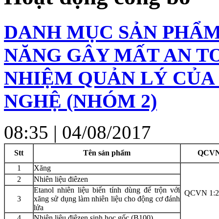
DANH MỤC SẢN PHẨM
NĂNG GÂY MẤT AN T
NHIỆM QUẢN LÝ CỦA
NGHỆ (NHÓM 2)
08:35
| 04/08/2017
Stt
Tên sản phẩm
QCVN
1
Xăng
2
Nhiên liệu điêzen
Etanol nhiên liệu biến tính dùng để trộn với
QCVN 1:
3
xăng sử dụng làm nhiên liệu cho động cơ đánh
lửa
4
Nhiên liệu điêzen sinh học gốc (B100)