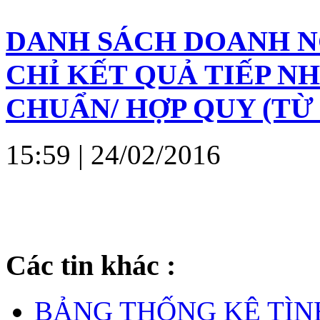
DANH SÁCH DOANH NG
CHỈ KẾT QUẢ TIẾP N
CHUẨN/ HỢP QUY (TỪ 19/
15:59
| 24/02/2016
Các tin khác :
BẢNG THỐNG KÊ TÌN