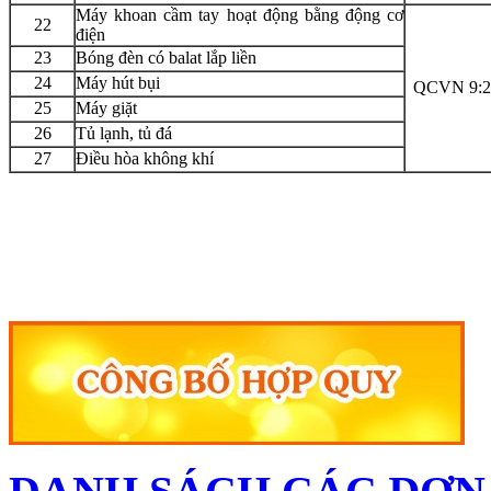
Máy khoan cầm tay hoạt động bằng động cơ
22
điện
23
Bóng đèn có balat lắp liền
24
Máy hút bụi
QCVN 9:
25
Máy giặt
26
Tủ lạnh, tủ đá
27
Điều hòa không khí