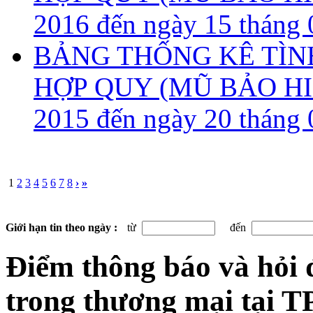
2016 đến ngày 15 tháng
BẢNG THỐNG KÊ TÌN
HỢP QUY (MŨ BẢO HIỂM
2015 đến ngày 20 tháng
1
2
3
4
5
6
7
8
›
»
Giới hạn tin theo ngày :
từ
đến
Điểm thông báo và hỏi 
trong thương mại tại 