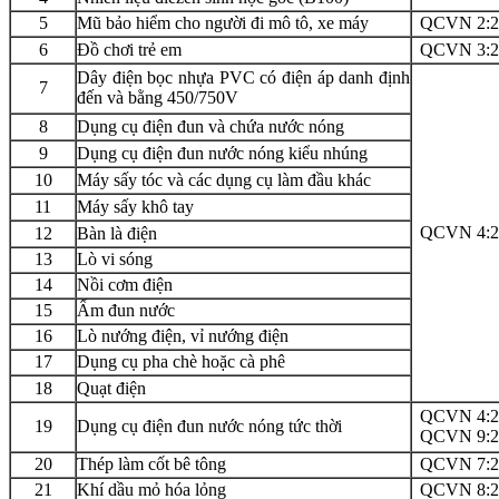
5
Mũ bảo hiểm cho người đi mô tô, xe máy
QCVN 2:
6
Đồ chơi trẻ em
QCVN 3:
Dây điện bọc nhựa PVC có điện áp danh định
7
đến và bằng 450/750V
8
Dụng cụ điện đun và chứa nước nóng
9
Dụng cụ điện đun nước nóng kiểu nhúng
10
Máy sấy tóc và các dụng cụ làm đầu khác
11
Máy sấy khô tay
QCVN 4:
12
Bàn là điện
13
Lò vi sóng
14
Nồi cơm điện
15
Ấm đun nước
16
Lò nướng điện, vỉ nướng điện
17
Dụng cụ pha chè hoặc cà phê
18
Quạt điện
QCVN 4:
19
Dụng cụ điện đun nước nóng tức thời
QCVN 9:
20
Thép làm cốt bê tông
QCVN 7:
21
Khí dầu mỏ hóa lỏng
QCVN 8: