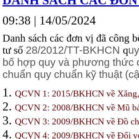
DANH SÁCH CÁC ĐƠN 
09:38
| 14/05/2024
Danh sách các đơn vị đã công b
28/2012/TT-BKHCN
uy
tư số
q
bố hợp quy và phương thức đ
chuẩn quy chuẩn kỹ thuật (c
QCVN 1: 2015/BKHCN về Xăng, nhi
QCVN 2: 2008/BKHCN về Mũ bảo 
QCVN 3: 2009/BKHCN về Đồ chơ
QCVN 4: 2009/BKHCN về Đối với t