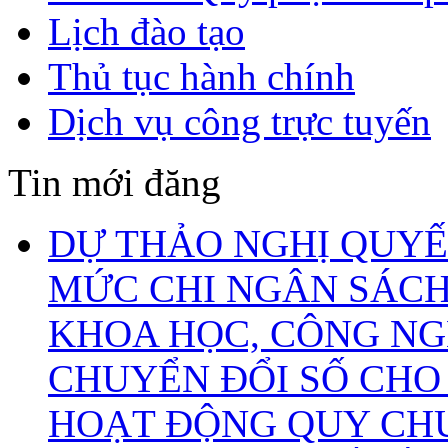
Lịch đào tạo
Thủ tục hành chính
Dịch vụ công trực tuyến
Tin mới đăng
DỰ THẢO NGHỊ QUYẾ
MỨC CHI NGÂN SÁCH
KHOA HỌC, CÔNG NG
CHUYỂN ĐỔI SỐ CHO
HOẠT ĐỘNG QUY CHU