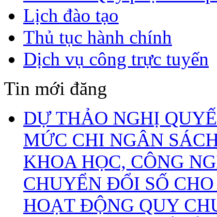
Lịch đào tạo
Thủ tục hành chính
Dịch vụ công trực tuyến
Tin mới đăng
DỰ THẢO NGHỊ QUYẾ
MỨC CHI NGÂN SÁCH
KHOA HỌC, CÔNG NG
CHUYỂN ĐỔI SỐ CHO
HOẠT ĐỘNG QUY CHU