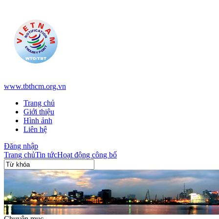
www.tbthcm.org.vn
Trang chủ
Giới thiệu
Hình ảnh
Liên hệ
Đăng nhập
Trang chủ
Tin tức
Hoạt động công bố
Chuyên mục