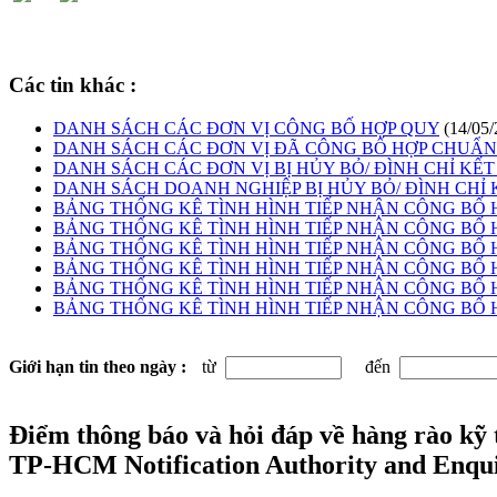
Các tin khác :
DANH SÁCH CÁC ĐƠN VỊ CÔNG BỐ HỢP QUY
(14/05/
DANH SÁCH CÁC ĐƠN VỊ ĐÃ CÔNG BỐ HỢP CHUẨN
DANH SÁCH CÁC ĐƠN VỊ BỊ HỦY BỎ/ ĐÌNH CHỈ KẾ
DANH SÁCH DOANH NGHIỆP BỊ HỦY BỎ/ ĐÌNH CHỈ KẾ
BẢNG THỐNG KÊ TÌNH HÌNH TIẾP NHẬN CÔNG BỐ HỢP CH
BẢNG THỐNG KÊ TÌNH HÌNH TIẾP NHẬN CÔNG BỐ HỢP CH
BẢNG THỐNG KÊ TÌNH HÌNH TIẾP NHẬN CÔNG BỐ HỢP QUY
BẢNG THỐNG KÊ TÌNH HÌNH TIẾP NHẬN CÔNG BỐ HỢP QU
BẢNG THỐNG KÊ TÌNH HÌNH TIẾP NHẬN CÔNG BỐ HỢP QU
BẢNG THỐNG KÊ TÌNH HÌNH TIẾP NHẬN CÔNG BỐ HỢP QUY
Giới hạn tin theo ngày :
từ
đến
Điểm thông báo và hỏi đáp về hàng rào kỹ
TP-HCM Notification Authority and Enqui