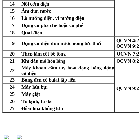
14
Nồi cơm điện
15
Ấm đun nước
16
Lò nướng điện, vỉ nướng điện
17
Dụng cụ pha chè hoặc cà phê
18
Quạt điện
QCVN 4:
19
Dụng cụ điện đun nước nóng tức thời
QCVN 9:
20
Thép làm cốt bê tông
QCVN 7:
21
Khí dầu mỏ hóa lỏng
QCVN 8:
Máy khoan cầm tay hoạt động bằng động
22
cơ điện
23
Bóng đèn có balat lắp liền
24
Máy hút bụi
QCVN 9:
25
Máy giặt
26
Tủ lạnh, tủ đá
27
Điều hòa không khí