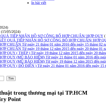
In bài viết
2024)
(15/05/2024)
T QUẢ TIẾP NHẬN HỒ SƠ CÔNG BỐ HỢP CHUẨN/ HỢP QUY
(
T QUẢ TIẾP NHẬN HỒ SƠ CÔNG BỐ HỢP CHUẨN/ HỢP QUY (TỪ
UẨN Từ ngày 21 tháng 01 năm 2016 đến ngày 15 tháng 02 n
UẨN Từ ngày 19 tháng 12 năm 2015 đến ngày 20 tháng 01 n
 ( THÉP ) Từ ngày 19 tháng 12 năm 2015 đến ngày 20 tháng
Y (MŨ BẢO HIỂM) Từ ngày 21 tháng 01 năm 2016 đến ngày 1
Y (MŨ BẢO HIỂM) Từ ngày 19 tháng 12 năm 2015 đến ngày 2
 ( ĐỒ ĐIỆN ) Từ ngày 21 tháng 01 năm 2016 đến ngày 15 th
Tìm
 thuật trong thương mại tại TP.HCM
ry Point