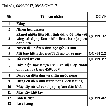
Thứ sáu, 04/08/2017, 08:35 GMT+7
Stt
Tên sản phẩm
QCVN
1
Xăng
2
Nhiên liệu điêzen
Etanol nhiên liệu biến tính dùng để trộn với
QCVN 1:
3
xăng sử dụng làm nhiên liệu cho động cơ
đánh lửa
4
Nhiên liệu điêzen sinh học gốc (B100)
5
Mũ bảo hiểm cho người đi mô tô, xe máy
QCVN 2:
6
Đồ chơi trẻ em
QCVN 3:
Dây điện bọc nhựa PVC có điện áp danh
7
định đến và bằng 450/750V
8
Dụng cụ điện đun và chứa nước nóng
9
Dụng cụ điện đun nước nóng kiểu nhúng
10
Máy sấy tóc và các dụng cụ làm đầu khác
11
Máy sấy khô tay
QCVN 4:
12
Bàn là điện
13
Lò vi sóng