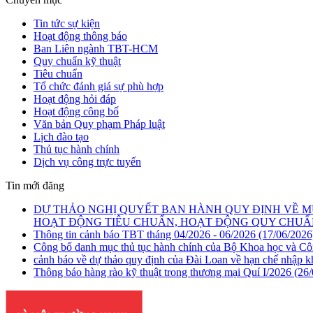
Tin tức sự kiện
Hoạt động thông báo
Ban Liên ngành TBT-HCM
Quy chuẩn kỹ thuật
Tiêu chuẩn
Tổ chức đánh giá sự phù hợp
Hoạt động hỏi đáp
Hoạt động công bố
Văn bản Quy phạm Pháp luật
Lịch đào tạo
Thủ tục hành chính
Dịch vụ công trực tuyến
Tin mới đăng
DỰ THẢO NGHỊ QUYẾT BAN HÀNH QUY ĐỊNH VỀ M
HOẠT ĐỘNG TIÊU CHUẨN, HOẠT ĐỘNG QUY CHUẨN
Thông tin cảnh báo TBT tháng 04/2026 - 06/2026
(17/06/2026
Công bố danh mục thủ tục hành chính của Bộ Khoa học và C
cảnh báo về dự thảo quy định của Đài Loan về hạn chế nhập 
Thông báo hàng rào kỹ thuật trong thương mại Quí I/2026
(26