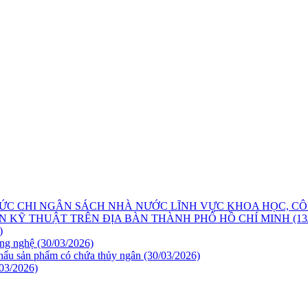
ỨC CHI NGÂN SÁCH NHÀ NƯỚC LĨNH VỰC KHOA HỌC, CÔ
 KỸ THUẬT TRÊN ĐỊA BÀN THÀNH PHỐ HỒ CHÍ MINH
(13
)
ông nghệ
(30/03/2026)
khẩu sản phẩm có chứa thủy ngân
(30/03/2026)
/03/2026)