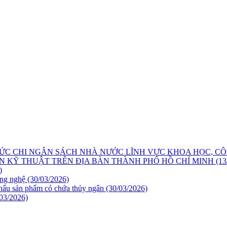
ỨC CHI NGÂN SÁCH NHÀ NƯỚC LĨNH VỰC KHOA HỌC, CÔ
 KỸ THUẬT TRÊN ĐỊA BÀN THÀNH PHỐ HỒ CHÍ MINH
(13
)
ông nghệ
(30/03/2026)
khẩu sản phẩm có chứa thủy ngân
(30/03/2026)
/03/2026)