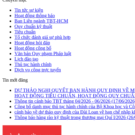
Tin tức sự kiện
Hoạt động thông báo
Ban Liên ngành TBT-HCM
Quy chuẩn kỹ thuật
Tiêu chuẩn
Tổ chức đánh giá sự phù hợp
Hoạt động hỏi đáp
Hoạt động công bố
Văn bản Quy phạm Pháp luật
Lịch đào tạo
Thủ tục hành chính
Dịch vụ công trực tuyến
Tin mới đăng
DỰ THẢO NGHỊ QUYẾT BAN HÀNH QUY ĐỊNH VỀ M
HOẠT ĐỘNG TIÊU CHUẨN, HOẠT ĐỘNG QUY CHUẨN
Thông tin cảnh báo TBT tháng 04/2026 - 06/2026
(17/06/2026
Công bố danh mục thủ tục hành chính của Bộ Khoa học và C
cảnh báo về dự thảo quy định của Đài Loan về hạn chế nhập 
Thông báo hàng rào kỹ thuật trong thương mại Quí I/2026
(26