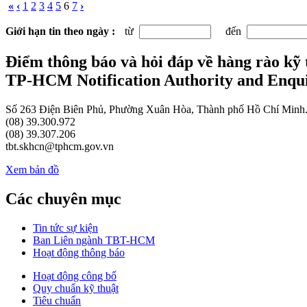
«
‹
1
2
3
4
5
6
7
›
Giới hạn tin theo ngày :
từ
đến
Điểm thông báo và hỏi đáp về hàng rào kỹ
TP-HCM Notification Authority and Enqui
Số 263 Điện Biên Phủ, Phường Xuân Hòa, Thành phố Hồ Chí Minh
(08) 39.300.972
(08) 39.307.206
tbt.skhcn@tphcm.gov.vn
Xem bản đồ
Các chuyên mục
Tin tức sự kiện
Ban Liên ngành TBT-HCM
Hoạt động thông báo
Hoạt động công bố
Quy chuẩn kỹ thuật
Tiêu chuẩn