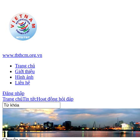
www.tbthcm.org.vn
Trang chủ
Giới thiệu
Hình ảnh
Liên hệ
Đăng nhập
Trang chủ
Tin tức
Hoạt động hỏi đáp
Chuyên mục