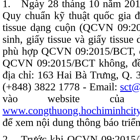
1. Ngày 28 tháng 10 năm 201
Quy chuẩn kỹ thuật quốc gia đố
tissue dạng cuộn (QCVN 09:20
sinh, giấy tissue và giấy tiss
phù hợp QCVN 09:2015/BCT, để
QCVN 09:2015/BCT không, đề n
địa chỉ: 163 Hai Bà Trưng, Q. 
(+848) 3822 1778 - Email:
sct@
vào website củ
www.congthuong.hochiminhcity.
để xem nội dung thông báo triể
2. Trước khi QCVN 09:2015/BC