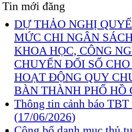
Tin mới đăng
DỰ THẢO NGHỊ QUYẾ
MỨC CHI NGÂN SÁCH
KHOA HỌC, CÔNG NG
CHUYỂN ĐỔI SỐ CHO
HOẠT ĐỘNG QUY CHU
BÀN THÀNH PHỐ HỒ 
Thông tin cảnh báo TBT 
(17/06/2026)
Công bố danh mục thủ tụ